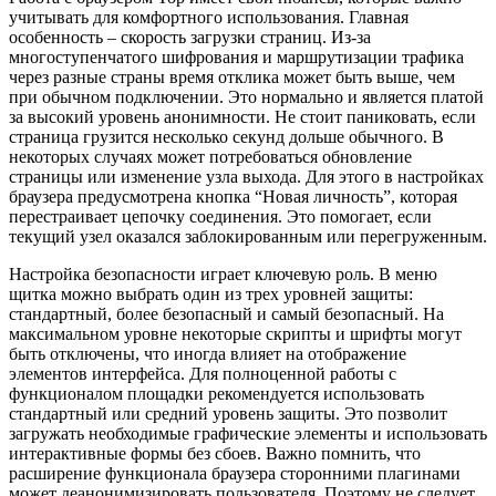
учитывать для комфортного использования. Главная
особенность – скорость загрузки страниц. Из-за
многоступенчатого шифрования и маршрутизации трафика
через разные страны время отклика может быть выше, чем
при обычном подключении. Это нормально и является платой
за высокий уровень анонимности. Не стоит паниковать, если
страница грузится несколько секунд дольше обычного. В
некоторых случаях может потребоваться обновление
страницы или изменение узла выхода. Для этого в настройках
браузера предусмотрена кнопка “Новая личность”, которая
перестраивает цепочку соединения. Это помогает, если
текущий узел оказался заблокированным или перегруженным.
Настройка безопасности играет ключевую роль. В меню
щитка можно выбрать один из трех уровней защиты:
стандартный, более безопасный и самый безопасный. На
максимальном уровне некоторые скрипты и шрифты могут
быть отключены, что иногда влияет на отображение
элементов интерфейса. Для полноценной работы с
функционалом площадки рекомендуется использовать
стандартный или средний уровень защиты. Это позволит
загружать необходимые графические элементы и использовать
интерактивные формы без сбоев. Важно помнить, что
расширение функционала браузера сторонними плагинами
может деанонимизировать пользователя. Поэтому не следует