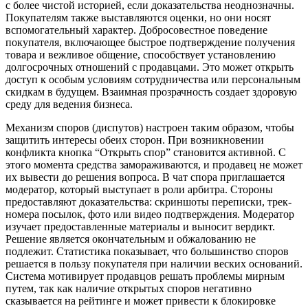
с более чистой историей, если доказательства неоднозначны.
Покупателям также выставляются оценки, но они носят
вспомогательный характер. Добросовестное поведение
покупателя, включающее быстрое подтверждение получения
товара и вежливое общение, способствует установлению
долгосрочных отношений с продавцами. Это может открыть
доступ к особым условиям сотрудничества или персональным
скидкам в будущем. Взаимная прозрачность создает здоровую
среду для ведения бизнеса.
Механизм споров (диспутов) настроен таким образом, чтобы
защитить интересы обеих сторон. При возникновении
конфликта кнопка “Открыть спор” становится активной. С
этого момента средства замораживаются, и продавец не может
их вывести до решения вопроса. В чат спора приглашается
модератор, который выступает в роли арбитра. Стороны
предоставляют доказательства: скриншоты переписки, трек-
номера посылок, фото или видео подтверждения. Модератор
изучает предоставленные материалы и выносит вердикт.
Решение является окончательным и обжалованию не
подлежит. Статистика показывает, что большинство споров
решается в пользу покупателя при наличии веских оснований.
Система мотивирует продавцов решать проблемы мирным
путем, так как наличие открытых споров негативно
сказывается на рейтинге и может привести к блокировке