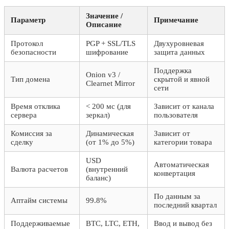
Значение /
Параметр
Примечание
Описание
Протокол
PGP + SSL/TLS
Двухуровневая
безопасности
шифрование
защита данных
Поддержка
Onion v3 /
Тип домена
скрытой и явной
Clearnet Mirror
сети
Время отклика
< 200 мс (для
Зависит от канала
сервера
зеркал)
пользователя
Комиссия за
Динамическая
Зависит от
сделку
(от 1% до 5%)
категории товара
USD
Автоматическая
Валюта расчетов
(внутренний
конвертация
баланс)
По данным за
Аптайм системы
99.8%
последний квартал
Поддерживаемые
BTC, LTC, ETH,
Ввод и вывод без