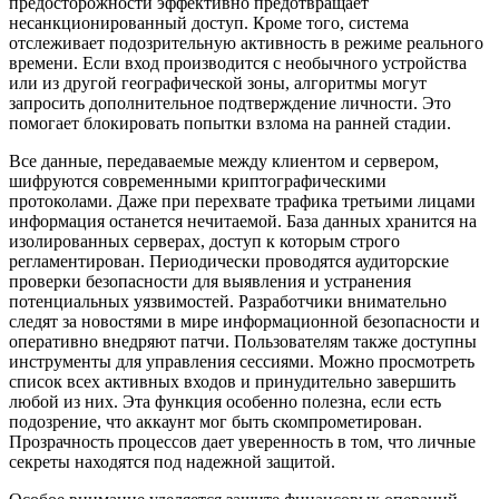
предосторожности эффективно предотвращает
несанкционированный доступ. Кроме того, система
отслеживает подозрительную активность в режиме реального
времени. Если вход производится с необычного устройства
или из другой географической зоны, алгоритмы могут
запросить дополнительное подтверждение личности. Это
помогает блокировать попытки взлома на ранней стадии.
Все данные, передаваемые между клиентом и сервером,
шифруются современными криптографическими
протоколами. Даже при перехвате трафика третьими лицами
информация останется нечитаемой. База данных хранится на
изолированных серверах, доступ к которым строго
регламентирован. Периодически проводятся аудиторские
проверки безопасности для выявления и устранения
потенциальных уязвимостей. Разработчики внимательно
следят за новостями в мире информационной безопасности и
оперативно внедряют патчи. Пользователям также доступны
инструменты для управления сессиями. Можно просмотреть
список всех активных входов и принудительно завершить
любой из них. Эта функция особенно полезна, если есть
подозрение, что аккаунт мог быть скомпрометирован.
Прозрачность процессов дает уверенность в том, что личные
секреты находятся под надежной защитой.