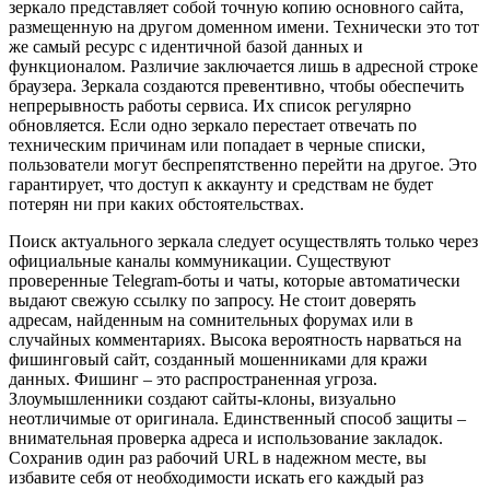
зеркало представляет собой точную копию основного сайта,
размещенную на другом доменном имени. Технически это тот
же самый ресурс с идентичной базой данных и
функционалом. Различие заключается лишь в адресной строке
браузера. Зеркала создаются превентивно, чтобы обеспечить
непрерывность работы сервиса. Их список регулярно
обновляется. Если одно зеркало перестает отвечать по
техническим причинам или попадает в черные списки,
пользователи могут беспрепятственно перейти на другое. Это
гарантирует, что доступ к аккаунту и средствам не будет
потерян ни при каких обстоятельствах.
Поиск актуального зеркала следует осуществлять только через
официальные каналы коммуникации. Существуют
проверенные Telegram-боты и чаты, которые автоматически
выдают свежую ссылку по запросу. Не стоит доверять
адресам, найденным на сомнительных форумах или в
случайных комментариях. Высока вероятность нарваться на
фишинговый сайт, созданный мошенниками для кражи
данных. Фишинг – это распространенная угроза.
Злоумышленники создают сайты-клоны, визуально
неотличимые от оригинала. Единственный способ защиты –
внимательная проверка адреса и использование закладок.
Сохранив один раз рабочий URL в надежном месте, вы
избавите себя от необходимости искать его каждый раз