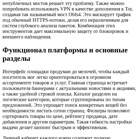
непубличных мостов решает эту проблему. Также можно
попробовать использовать VPN в качестве дополнения к Tor,
создавая так называемый мост Obfs4. Это маскирует трафик
под обычный HTTPS-потоки, делая его неразличимым для
систем глубокого анализа пакетов. Комбинация этих
инструментов дает максимальную защиту от блокировок и
внешнего наблюдения.
Функционал платформы и основные
разделы
Интерфейс площадки продуман до мелочей, чтобы каждый
посетитель мог легко ориентироваться в огромном
ассортименте товаров и услуг. Главная страница встречает
пользователя баннерами с актуальными новостями и акциями,
а также удобной строкой поиска. Каталог разделен на
логические категории, которые сгруппированы по типам
предложений. Это упрощает поиск конкретных вещей без
необходимости листать сотни страниц. Фильтры позволяют
сортировать товары по цене, рейтингу продавца, дате
добавления и другим параметрам. Такая гибкость настройки
выдачи делает шопинг быстрым и эффективным.
Личный кабинет каждого юзера содержит полную