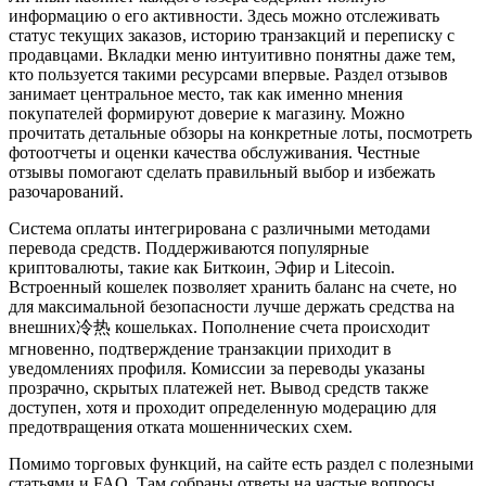
информацию о его активности. Здесь можно отслеживать
статус текущих заказов, историю транзакций и переписку с
продавцами. Вкладки меню интуитивно понятны даже тем,
кто пользуется такими ресурсами впервые. Раздел отзывов
занимает центральное место, так как именно мнения
покупателей формируют доверие к магазину. Можно
прочитать детальные обзоры на конкретные лоты, посмотреть
фотоотчеты и оценки качества обслуживания. Честные
отзывы помогают сделать правильный выбор и избежать
разочарований.
Система оплаты интегрирована с различными методами
перевода средств. Поддерживаются популярные
криптовалюты, такие как Биткоин, Эфир и Litecoin.
Встроенный кошелек позволяет хранить баланс на счете, но
для максимальной безопасности лучше держать средства на
внешних冷热 кошельках. Пополнение счета происходит
мгновенно, подтверждение транзакции приходит в
уведомлениях профиля. Комиссии за переводы указаны
прозрачно, скрытых платежей нет. Вывод средств также
доступен, хотя и проходит определенную модерацию для
предотвращения отката мошеннических схем.
Помимо торговых функций, на сайте есть раздел с полезными
статьями и FAQ. Там собраны ответы на частые вопросы,