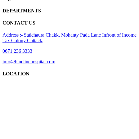
DEPARTMENTS
CONTACT US
Address :- Satichaura Chakk, Mohanty Pada Lane Infront of Income
Tax Colony Cuttack,
0671 236 3333
info@bluelinehospital.com
LOCATION