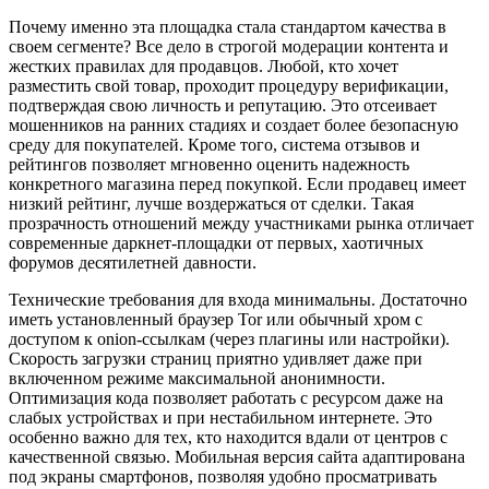
Почему именно эта площадка стала стандартом качества в
своем сегменте? Все дело в строгой модерации контента и
жестких правилах для продавцов. Любой, кто хочет
разместить свой товар, проходит процедуру верификации,
подтверждая свою личность и репутацию. Это отсеивает
мошенников на ранних стадиях и создает более безопасную
среду для покупателей. Кроме того, система отзывов и
рейтингов позволяет мгновенно оценить надежность
конкретного магазина перед покупкой. Если продавец имеет
низкий рейтинг, лучше воздержаться от сделки. Такая
прозрачность отношений между участниками рынка отличает
современные даркнет-площадки от первых, хаотичных
форумов десятилетней давности.
Технические требования для входа минимальны. Достаточно
иметь установленный браузер Tor или обычный хром с
доступом к onion-ссылкам (через плагины или настройки).
Скорость загрузки страниц приятно удивляет даже при
включенном режиме максимальной анонимности.
Оптимизация кода позволяет работать с ресурсом даже на
слабых устройствах и при нестабильном интернете. Это
особенно важно для тех, кто находится вдали от центров с
качественной связью. Мобильная версия сайта адаптирована
под экраны смартфонов, позволяя удобно просматривать