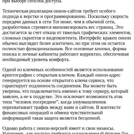
при выборе способа доступа.
Техническая реализация онион-сайтов требует особого
подхода к верстке и программированию. Поскольку скорость
передачи данных в сети Tor ниже, чем в обычной сети,
разработчики стремятся минимизировать вес страниц. Это
достигается за счет отказа от тяжелых графических элементов,
сложных скриптов и видеоконтента. Интерфейс кракен онион
обычно выглядит более аскетично, но при этом он остается
полностью функциональным. Все основные кнопки, формы
поиска и личные кабинеты работают корректно, обеспечивая
необходимый уровень комфорта.
Одной из ключевых особенностей является использование
криптографии с открытым ключом. Каждый онион-адрес
генерируется на основе открытого ключа сервиса, что
гарантирует подлинность соединения. Вы можете быть
уверены, что подключаетесь именно к тому серверу, который
заявлен, а не к подделке. Это исключает возможность атак
типа “человек посередине”, когда злоумышленник
перехватывает трафик между вами и сайтом. В контексте
финансовых операций и обмена чувствительной
информацией такая защита является бесценной.
Однако работа с онион-версией имеет и свои нюансы.
Например, для доступа требуется установленный браузер Tor,