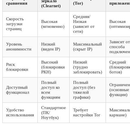
зеркало
сравнения
(Tor)
приложен
(Clearnet)
Средняя/
Скорость
Высокая
Низкая
Высокая
загрузки
(мгновенно)
(зависит от
(оптимизи
страниц
сети)
Зависит от
Уровень
Низкий
Максимальный
способа
анонимности
(виден IP)
(скрыт IP)
подключен
Высокий
Низкий
Средний
Риск
(блокировки
(трудно
(блокиров
блокировки
РКН)
заблокировать)
ботов)
Полный
Полный
Ограниче
Доступный
доступ ко
доступ (без
(основные
функционал
всем
тяжелой
функции)
функциям
графики)
Стандартное
Удобство
Требует
Максималь
(ПК/
использования
настройки Tor
кармане)
Ноутбук)