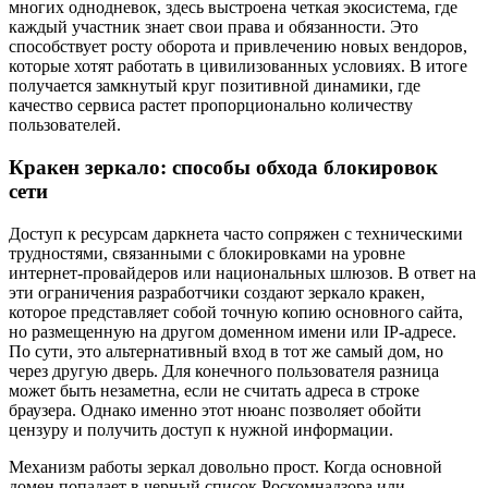
многих однодневок, здесь выстроена четкая экосистема, где
каждый участник знает свои права и обязанности. Это
способствует росту оборота и привлечению новых вендоров,
которые хотят работать в цивилизованных условиях. В итоге
получается замкнутый круг позитивной динамики, где
качество сервиса растет пропорционально количеству
пользователей.
Кракен зеркало: способы обхода блокировок
сети
Доступ к ресурсам даркнета часто сопряжен с техническими
трудностями, связанными с блокировками на уровне
интернет-провайдеров или национальных шлюзов. В ответ на
эти ограничения разработчики создают зеркало кракен,
которое представляет собой точную копию основного сайта,
но размещенную на другом доменном имени или IP-адресе.
По сути, это альтернативный вход в тот же самый дом, но
через другую дверь. Для конечного пользователя разница
может быть незаметна, если не считать адреса в строке
браузера. Однако именно этот нюанс позволяет обойти
цензуру и получить доступ к нужной информации.
Механизм работы зеркал довольно прост. Когда основной
домен попадает в черный список Роскомнадзора или