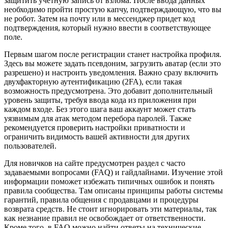
защитить учетную запись от взлома. После ввода данных
необходимо пройти простую капчу, подтверждающую, что вы
не робот. Затем на почту или в мессенджер придет код
подтверждения, который нужно ввести в соответствующее
поле.
Первым шагом после регистрации станет настройка профиля.
Здесь вы можете задать псевдоним, загрузить аватар (если это
разрешено) и настроить уведомления. Важно сразу включить
двухфакторную аутентификацию (2FA), если такая
возможность предусмотрена. Это добавит дополнительный
уровень защиты, требуя ввода кода из приложения при
каждом входе. Без этого шага ваш аккаунт может стать
уязвимым для атак методом перебора паролей. Также
рекомендуется проверить настройки приватности и
ограничить видимость вашей активности для других
пользователей.
Для новичков на сайте предусмотрен раздел с часто
задаваемыми вопросами (FAQ) и гайдлайнами. Изучение этой
информации поможет избежать типичных ошибок и понять
правила сообщества. Там описаны принципы работы системы
гарантий, правила общения с продавцами и процедуры
возврата средств. Не стоит игнорировать эти материалы, так
как незнание правил не освобождает от ответственности.
Кроме того, в FAQ можно найти ответы на технические