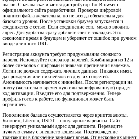
шагов. Сначала скачивается дистрибутор Tor Browser с
официального сайта разработчика. Проверка цифровой
подписи файла желательна, но не всегда обязательна для
базового уровня. После установки браузер запускается и
соединяется с сетью. Если соединение есть, можно вводить
адрес. Для удобства сразу добавьте сайт в закладки. Это
сэкономит время в будущем и убережет от ошибок при ручном
вводе длинного URL.
Регистрация аккаунта требует придумывания сложного
пароля. Используйте генератор паролей. Комбинация из 12 и
более символов с цифрами и знаками препинания надежна.
Логин не должен содержать личных данных. Никаких имен,
дат рождения или никнеймов из других соцсетей.
Анонимность начинается с никнейма. После регистрации на
почту (желательно временную или зашифрованную) придет
код активации. Введите его для подтверждения. Теперь
профиль готов к работе, но функционал может быть
ограничен.
Пополнение баланса осуществляется через криптовалюты.
Биткоин, Litecoin, USDT – популярные варианты. Сайт
генерирует уникальный адрес для депозита. Переведите
нужную сумму с внешнего кошелька. Подтверждение
транзакции в блокчейне занимает время. От нескольких минут