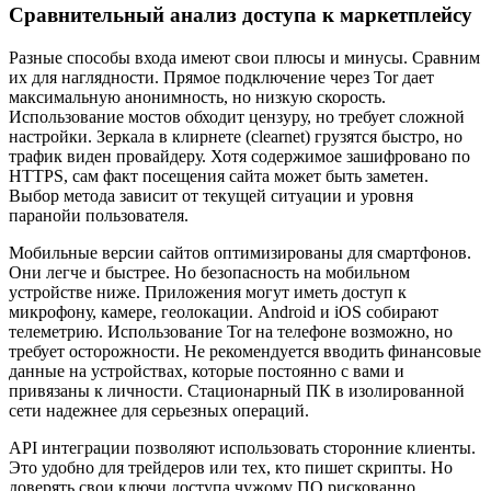
Сравнительный анализ доступа к маркетплейсу
Разные способы входа имеют свои плюсы и минусы. Сравним
их для наглядности. Прямое подключение через Tor дает
максимальную анонимность, но низкую скорость.
Использование мостов обходит цензуру, но требует сложной
настройки. Зеркала в клирнете (clearnet) грузятся быстро, но
трафик виден провайдеру. Хотя содержимое зашифровано по
HTTPS, сам факт посещения сайта может быть заметен.
Выбор метода зависит от текущей ситуации и уровня
паранойи пользователя.
Мобильные версии сайтов оптимизированы для смартфонов.
Они легче и быстрее. Но безопасность на мобильном
устройстве ниже. Приложения могут иметь доступ к
микрофону, камере, геолокации. Android и iOS собирают
телеметрию. Использование Tor на телефоне возможно, но
требует осторожности. Не рекомендуется вводить финансовые
данные на устройствах, которые постоянно с вами и
привязаны к личности. Стационарный ПК в изолированной
сети надежнее для серьезных операций.
API интеграции позволяют использовать сторонние клиенты.
Это удобно для трейдеров или тех, кто пишет скрипты. Но
доверять свои ключи доступа чужому ПО рискованно.