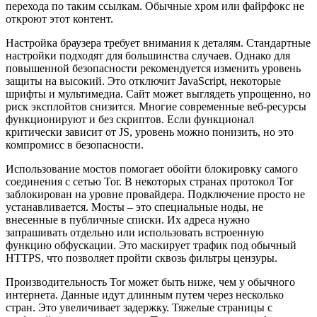
перехода по таким ссылкам. Обычные хром или файрфокс не
откроют этот контент.
Настройка браузера требует внимания к деталям. Стандартные
настройки подходят для большинства случаев. Однако для
повышенной безопасности рекомендуется изменить уровень
защиты на высокий. Это отключит JavaScript, некоторые
шрифты и мультимедиа. Сайт может выглядеть упрощенно, но
риск эксплойтов снизится. Многие современные веб-ресурсы
функционируют и без скриптов. Если функционал
критически зависит от JS, уровень можно понизить, но это
компромисс в безопасности.
Использование мостов помогает обойти блокировку самого
соединения с сетью Tor. В некоторых странах протокол Tor
заблокирован на уровне провайдера. Подключение просто не
устанавливается. Мосты – это специальные ноды, не
внесенные в публичные списки. Их адреса нужно
запрашивать отдельно или использовать встроенную
функцию обфускации. Это маскирует трафик под обычный
HTTPS, что позволяет пройти сквозь фильтры цензуры.
Производительность Tor может быть ниже, чем у обычного
интернета. Данные идут длинным путем через несколько
стран. Это увеличивает задержку. Тяжелые страницы с