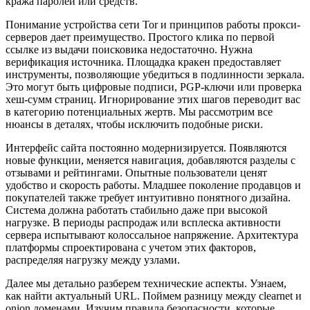
кража паролей или средств.
Понимание устройства сети Tor и принципов работы прокси-
серверов дает преимущество. Простого клика по первой
ссылке из выдачи поисковика недостаточно. Нужна
верификация источника. Площадка кракен предоставляет
инструменты, позволяющие убедиться в подлинности зеркала.
Это могут быть цифровые подписи, PGP-ключи или проверка
хеш-сумм страниц. Игнорирование этих шагов переводит вас
в категорию потенциальных жертв. Мы рассмотрим все
нюансы в деталях, чтобы исключить подобные риски.
Интерфейс сайта постоянно модернизируется. Появляются
новые функции, меняется навигация, добавляются разделы с
отзывами и рейтингами. Опытные пользователи ценят
удобство и скорость работы. Младшее поколение продавцов и
покупателей также требует интуитивно понятного дизайна.
Система должна работать стабильно даже при высокой
нагрузке. В периоды распродаж или всплеска активности
сервера испытывают колоссальное напряжение. Архитектура
платформы спроектирована с учетом этих факторов,
распределяя нагрузку между узлами.
Далее мы детально разберем технические аспекты. Узнаем,
как найти актуальный URL. Поймем разницу между clearnet и
onion доменами. Изучим правила безопасности, которые