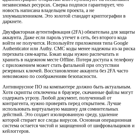
независимых ресурсах. Сверка подписи гарантирует, что
новость написана владельцем проекта, а не
злоумышленником. Это золотой стандарт криптографии в
даркнете.
Двухфакторная аутентификация (2FA) обязательна для защиты
аккаунта. Даже если пароль утечет в сеть, без второго кода
войти не получится. Используйте приложения типа Google
Authenticator или Authy. СМС коды менее надежны из-за риска
перехвата сим-карты. Бэкап коды нужно распечатать и
хранить в надежном месте Offline. Потеря доступа к телефону
с приложением может стать фатальной при отсутствии
резервных ключей. Восстановление аккаунта без 2FA часто
невозможно по соображениям безопасности.
Антивирусное ПО на компьютере должно быть актуальным.
Хотя скрипты отключены в браузере, скачанные файлы могут
содержать угрозу. Любой документ, полученный от
контрагента, нужно проверять перед открытием. Лучше
использовать виртуальную машину для сомнительных
действий. Это создает изолированную среду, удаление
которой стирает все следы вирусов. Основная операционная
система остается чистой и защищенной от шифровальщиков и
кейлоггеров.