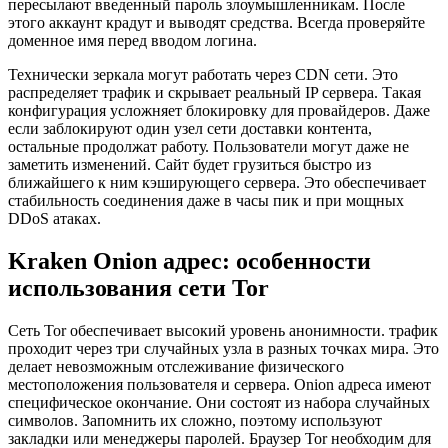
пересылают введенный пароль злоумышленникам. После
этого аккаунт крадут и выводят средства. Всегда проверяйте
доменное имя перед вводом логина.
Технически зеркала могут работать через CDN сети. Это
распределяет трафик и скрывает реальный IP сервера. Такая
конфигурация усложняет блокировку для провайдеров. Даже
если заблокируют один узел сети доставки контента,
остальные продолжат работу. Пользователи могут даже не
заметить изменений. Сайт будет грузиться быстро из
ближайшего к ним кэширующего сервера. Это обеспечивает
стабильность соединения даже в часы пик и при мощных
DDoS атаках.
Kraken Onion адрес: особенности
использования сети Tor
Сеть Tor обеспечивает высокий уровень анонимности. трафик
проходит через три случайных узла в разных точках мира. Это
делает невозможным отслеживание физического
местоположения пользователя и сервера. Onion адреса имеют
специфическое окончание. Они состоят из набора случайных
символов. Запомнить их сложно, поэтому используют
закладки или менеджеры паролей. Браузер Tor необходим для