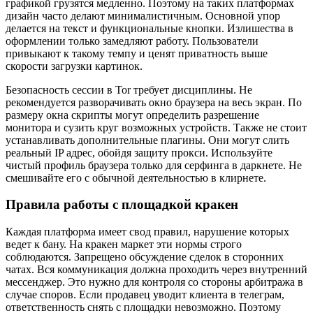
графикой грузятся медленно. Поэтому на таких платформах
дизайн часто делают минималистичным. Основной упор
делается на текст и функциональные кнопки. Излишества в
оформлении только замедляют работу. Пользователи
привыкают к такому темпу и ценят приватность выше
скорости загрузки картинок.
Безопасность сессии в Tor требует дисциплины. Не
рекомендуется разворачивать окно браузера на весь экран. По
размеру окна скрипты могут определить разрешение
монитора и сузить круг возможных устройств. Также не стоит
устанавливать дополнительные плагины. Они могут слить
реальный IP адрес, обойдя защиту прокси. Используйте
чистый профиль браузера только для серфинга в даркнете. Не
смешивайте его с обычной деятельностью в клирнете.
Правила работы с площадкой кракен
Каждая платформа имеет свод правил, нарушение которых
ведет к бану. На кракен маркет эти нормы строго
соблюдаются. Запрещено обсуждение сделок в сторонних
чатах. Вся коммуникация должна проходить через внутренний
мессенджер. Это нужно для контроля со стороны арбитража в
случае споров. Если продавец уводит клиента в телеграм,
ответственность снять с площадки невозможно. Поэтому