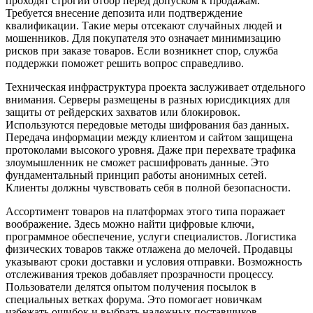
проходят строгий отбор перед допуском к продажам.
Требуется внесение депозита или подтверждение
квалификации. Такие меры отсекают случайных людей и
мошенников. Для покупателя это означает минимизацию
рисков при заказе товаров. Если возникнет спор, служба
поддержки поможет решить вопрос справедливо.
Техническая инфраструктура проекта заслуживает отдельного
внимания. Серверы размещены в разных юрисдикциях для
защиты от рейдерских захватов или блокировок.
Используются передовые методы шифрования баз данных.
Передача информации между клиентом и сайтом защищена
протоколами высокого уровня. Даже при перехвате трафика
злоумышленник не сможет расшифровать данные. Это
фундаментальный принцип работы анонимных сетей.
Клиенты должны чувствовать себя в полной безопасности.
Ассортимент товаров на платформах этого типа поражает
воображение. Здесь можно найти цифровые ключи,
программное обеспечение, услуги специалистов. Логистика
физических товаров также отлажена до мелочей. Продавцы
указывают сроки доставки и условия отправки. Возможность
отслеживания треков добавляет прозрачности процессу.
Пользователи делятся опытом получения посылок в
специальных ветках форума. Это помогает новичкам
избежать ошибок и выбрать надежных поставщиков.