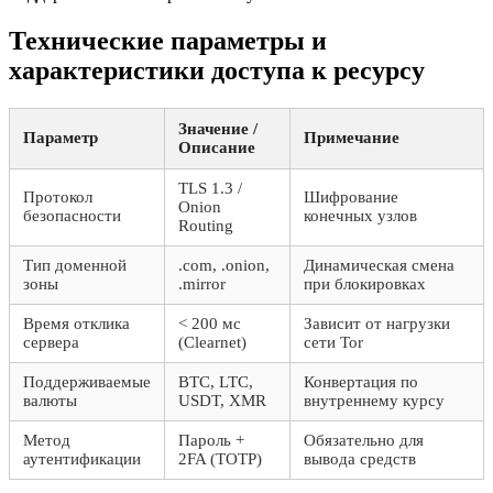
Технические параметры и
характеристики доступа к ресурсу
Значение /
Параметр
Примечание
Описание
TLS 1.3 /
Протокол
Шифрование
Onion
безопасности
конечных узлов
Routing
Тип доменной
.com, .onion,
Динамическая смена
зоны
.mirror
при блокировках
Время отклика
< 200 мс
Зависит от нагрузки
сервера
(Clearnet)
сети Tor
Поддерживаемые
BTC, LTC,
Конвертация по
валюты
USDT, XMR
внутреннему курсу
Метод
Пароль +
Обязательно для
аутентификации
2FA (TOTP)
вывода средств