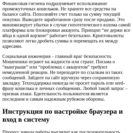
Финансовая гигиена подразумевает использование
промежуточных кошельков. Не храните все средства на
балансе сайта. Пополняйте счет только на сумму текущей
покупки. Выводите заработанное сразу после продажи. Это
минимизирует убытки в случае гипотетического взлома самой
платформы или блокировки аккаунта. Принцип “не держи все
яйца в одной корзине” работает безотказно. Криптовалюты
позволяют легко дробить суммы и перемещать их между
адресами.
Социальная инженерия – главный враг безопасности.
Мошенники играют на жадности или страхе. Письма о
“выигрыше” или “проблемах с аккаунтом” требуют
немедленной реакции. Не переходите по ссылкам из таких
сообщений. Зайдите на сайт вручную через сохраненную
закладку. Техподдержка никогда не просит пароль или seed-
фразу кошелька в личных сообщениях. Любой такой запрос –
признак атаки. Бдительность пользователя является
последним и самым надежным рубежом обороны.
Инструкция по настройке браузера и
вход в систему
Процесс начала работы выглядит как последовательность