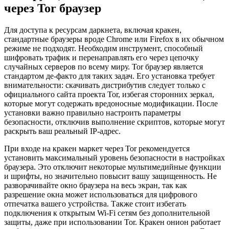
через Tor браузер
Для доступа к ресурсам даркнета, включая кракен,
стандартные браузеры вроде Chrome или Firefox в их обычном
режиме не подходят. Необходим инструмент, способный
шифровать трафик и перенаправлять его через цепочку
случайных серверов по всему миру. Tor браузер является
стандартом де-факто для таких задач. Его установка требует
внимательности: скачивать дистрибутив следует только с
официального сайта проекта Tor, избегая сторонних зеркал,
которые могут содержать вредоносные модификации. После
установки важно правильно настроить параметры
безопасности, отключив выполнение скриптов, которые могут
раскрыть ваш реальный IP-адрес.
При входе на кракен маркет через Tor рекомендуется
установить максимальный уровень безопасности в настройках
браузера. Это отключит некоторые мультимедийные функции
и шрифты, но значительно повысит вашу защищенность. Не
разворачивайте окно браузера на весь экран, так как
разрешение окна может использоваться для цифрового
отпечатка вашего устройства. Также стоит избегать
подключения к открытым Wi-Fi сетям без дополнительной
защиты, даже при использовании Tor. Кракен онион работает