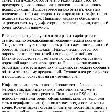
сайте. Там публикуются отчеты о технических работах,
предупреждения о новых видах мошенничества и анонсы
новых функций. Пользователям важно быть в курсе этих
изменений, чтобы адаптироваться и продолжать эффективно
пользоваться сервисом. Например, недавнее обновление
затронуло систему двухфакторной аутентификации, сделав её
более удобной и надежной.
В блоге также публикуются итоги работы арбитража и
статистика по блокированным мошенническим аккаунтам.
Это демонстрирует прозрачность работы администрации и её
борьбу за чистоту площадки. Периодически проводятся
опросы среди пользователей для сбора обратной связи.
Мнение сообщества играет важную роль в формировании
дорожной карты развития проекта. Если вы столкнулись с
багом или у вас есть идея по улучшению, вы можете сообщить
об этом через форму предложений. Лучшие идеи реализуются
и поощряются бонусами на внутренний счет.
Информированность – ключ к безопасности. Зная о новых
методах атак или изменениях в правилах, вы сможете
защитить себя и свои средства. Подписка на RSS-ленту
новостей или мониторинг официальных каналов (если они
есть и верифицированы) позволит вам всегда оставаться на
волне. Кракен маркет стремится быть не просто магазином, а
полноценной экосистемой, которая эволюционирует вместе с