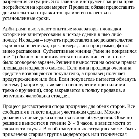
разрешения ситуации. Это главный инструмент защиты прав
потребителя на кракен маркет. Продавец обязан предоставить
доказательства отправки товара или его качества в
установленные сроки.
Арбитрами выступают опытные модераторы площадки,
которые не заинтересованы в исходе сделки в чью-либо
пользу. Их задача – изучить предоставленные доказательства:
скришоты переписки, трек-номера, логи программы, фото/
видео распаковки. Субъективные мнения (“мне не понравился
цвет”) обычно не принимаются во внимание, если это не
было оговорено заранее. Решения выносятся на основе правил
площадки и здравого смысла. Если вина продавца очевидна,
средства возвращаются покупателю, а продавец получает
предупреждение или бан. Если покупатель пытается обмануть
систему (например, заявляет о неполучении при наличии
трека о вручении), спор закрывается в пользу продавца, а
репутация жалобщика страдает.
Процесс рассмотрения спора прозрачен для обеих сторон. Все
сообщения в тикете видны участникам сделки. Можно
добавлять новые доказательства в ходе обсуждения. Обычно
решение выносится в течение 24-48 часов, в зависимости от
сложности случая. В особо запутанных ситуациях может быть
привлечена старшая группа модераторов или техническая