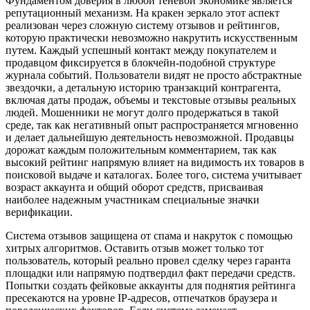
Фундаментом доверия в любой теневой экономике является
репутационный механизм. На кракен зеркало этот аспект
реализован через сложную систему отзывов и рейтингов,
которую практически невозможно накрутить искусственным
путем. Каждый успешный контакт между покупателем и
продавцом фиксируется в блокчейн-подобной структуре
журнала событий. Пользователи видят не просто абстрактные
звездочки, а детальную историю транзакций контрагента,
включая даты продаж, объемы и текстовые отзывы реальных
людей. Мошенники не могут долго продержаться в такой
среде, так как негативный опыт распространяется мгновенно
и делает дальнейшую деятельность невозможной. Продавцы
дорожат каждым положительным комментарием, так как
высокий рейтинг напрямую влияет на видимость их товаров в
поисковой выдаче и каталогах. Более того, система учитывает
возраст аккаунта и общий оборот средств, присваивая
наиболее надежным участникам специальные значки
верификации.
Система отзывов защищена от спама и накруток с помощью
хитрых алгоритмов. Оставить отзыв может только тот
пользователь, который реально провел сделку через гаранта
площадки или напрямую подтвердил факт передачи средств.
Попытки создать фейковые аккаунты для поднятия рейтинга
пресекаются на уровне IP-адресов, отпечатков браузера и