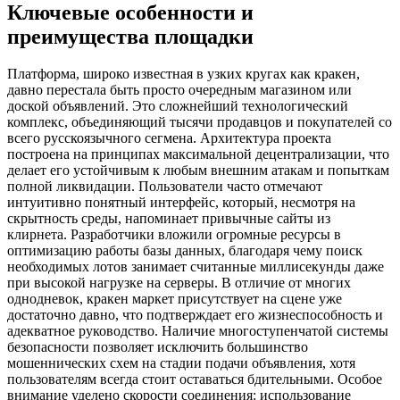
Ключевые особенности и
преимущества площадки
Платформа, широко известная в узких кругах как кракен,
давно перестала быть просто очередным магазином или
доской объявлений. Это сложнейший технологический
комплекс, объединяющий тысячи продавцов и покупателей со
всего русскоязычного сегмена. Архитектура проекта
построена на принципах максимальной децентрализации, что
делает его устойчивым к любым внешним атакам и попыткам
полной ликвидации. Пользователи часто отмечают
интуитивно понятный интерфейс, который, несмотря на
скрытность среды, напоминает привычные сайты из
клирнета. Разработчики вложили огромные ресурсы в
оптимизацию работы базы данных, благодаря чему поиск
необходимых лотов занимает считанные миллисекунды даже
при высокой нагрузке на серверы. В отличие от многих
однодневок, кракен маркет присутствует на сцене уже
достаточно давно, что подтверждает его жизнеспособность и
адекватное руководство. Наличие многоступенчатой системы
безопасности позволяет исключить большинство
мошеннических схем на стадии подачи объявления, хотя
пользователям всегда стоит оставаться бдительными. Особое
внимание уделено скорости соединения: использование