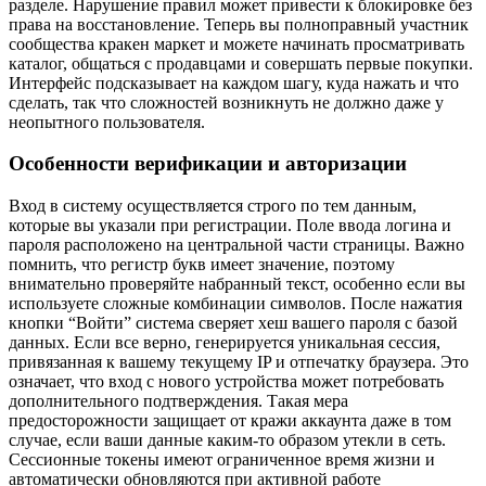
разделе. Нарушение правил может привести к блокировке без
права на восстановление. Теперь вы полноправный участник
сообщества кракен маркет и можете начинать просматривать
каталог, общаться с продавцами и совершать первые покупки.
Интерфейс подсказывает на каждом шагу, куда нажать и что
сделать, так что сложностей возникнуть не должно даже у
неопытного пользователя.
Особенности верификации и авторизации
Вход в систему осуществляется строго по тем данным,
которые вы указали при регистрации. Поле ввода логина и
пароля расположено на центральной части страницы. Важно
помнить, что регистр букв имеет значение, поэтому
внимательно проверяйте набранный текст, особенно если вы
используете сложные комбинации символов. После нажатия
кнопки “Войти” система сверяет хеш вашего пароля с базой
данных. Если все верно, генерируется уникальная сессия,
привязанная к вашему текущему IP и отпечатку браузера. Это
означает, что вход с нового устройства может потребовать
дополнительного подтверждения. Такая мера
предосторожности защищает от кражи аккаунта даже в том
случае, если ваши данные каким-то образом утекли в сеть.
Сессионные токены имеют ограниченное время жизни и
автоматически обновляются при активной работе