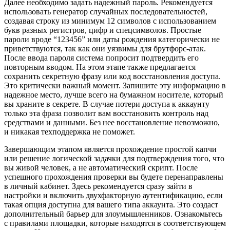
Далее необходимо задать надежный пароль. Рекомендуется
использовать генератор случайных последовательностей,
создавая строку из минимум 12 символов с использованием
букв разных регистров, цифр и спецсимволов. Простые
пароли вроде “123456” или даты рождения категорически не
приветствуются, так как они уязвимы для брутфорс-атак.
После ввода пароля система попросит подтвердить его
повторным вводом. На этом этапе также предлагается
сохранить секретную фразу или код восстановления доступа.
Это критически важный момент. Запишите эту информацию в
надежное место, лучше всего на бумажном носителе, который
вы храните в секрете. В случае потери доступа к аккаунту
только эта фраза позволит вам восстановить контроль над
средствами и данными. Без нее восстановление невозможно,
и никакая техподдержка не поможет.
Завершающим этапом является прохождение простой капчи
или решение логической задачки для подтверждения того, что
вы живой человек, а не автоматический скрипт. После
успешного прохождения проверки вы будете перенаправлены
в личный кабинет. Здесь рекомендуется сразу зайти в
настройки и включить двухфакторную аутентификацию, если
такая опция доступна для вашего типа аккаунта. Это создаст
дополнительный барьер для злоумышленников. Ознакомьтесь
с правилами площадки, которые находятся в соответствующем