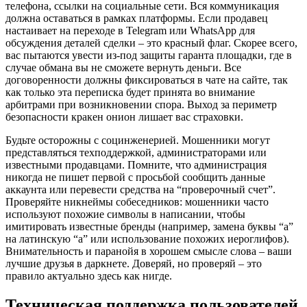
телефона, ссылки на социальные сети. Вся коммуникация
должна оставаться в рамках платформы. Если продавец
настаивает на переходе в Telegram или WhatsApp для
обсуждения деталей сделки – это красный флаг. Скорее всего,
вас пытаются увести из-под защиты гаранта площадки, где в
случае обмана вы не сможете вернуть деньги. Все
договоренности должны фиксироваться в чате на сайте, так
как только эта переписка будет принята во внимание
арбитрами при возникновении спора. Выход за периметр
безопасности кракен онион лишает вас страховки.
Будьте осторожны с социнженерией. Мошенники могут
представляться техподдержкой, администраторами или
известными продавцами. Помните, что администрация
никогда не пишет первой с просьбой сообщить данные
аккаунта или перевести средства на “проверочный счет”.
Проверяйте никнеймы собеседников: мошенники часто
используют похожие символы в написании, чтобы
имитировать известные бренды (например, замена буквы “а”
на латинскую “a” или использование похожих иероглифов).
Внимательность и паранойя в хорошем смысле слова – ваши
лучшие друзья в даркнете. Доверяй, но проверяй – это
правило актуально здесь как нигде.
Техническая поддержка пользователей