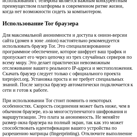
использования с телефона является важным конкурентным
преимуществом платформы в современном ритме жизни,
когда нет возможности сидеть за компьютером.
Использование Tor браузера
Для максимальной анонимности и доступа к онион-версии
сайта (домен в зоне .onion) настоятельно рекомендуется
использовать браузер Tor. Это специализированное
программное обеспечение, которое шифрует ваш трафик и
пропускает его через цепочку из трех случайных серверов по
всему миру. Это делает практически невозможным
отслеживание вашего реального IP-адреса и местоположения.
Скачать браузер следует только с официального проекта
torproject.org. Установка проста и не требует специальных
знаний. После запуска браузер автоматически подключается к
сети и готов к работе.
При использовании Tor стоит помнить о некоторых
особенностях. Скорость соединения может быть ниже, чем в
обычном браузере, из-за многоступенчатого шифрования и
маршрутизации. Это плата за анонимность. Не меняйте
размер окна браузера на полный экран, так как это может
способствовать идентификации вашего устройства по
разрешению матрицы (fingerprinting). Отключите выполнение