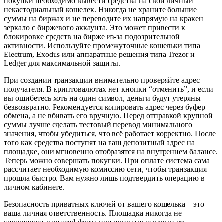
покупки необходимо вывести средства на свой личный
некастодиальный кошелек. Никогда не храните большие
суммы на биржах и не переводите их напрямую на кракен
зеркало с биржевого аккаунта. Это может привести к
блокировке средств на бирже из-за подозрительной
активности. Используйте промежуточные кошельки типа
Electrum, Exodus или аппаратные решения типа Trezor и
Ledger для максимальной защиты.
При создании транзакции внимательно проверяйте адрес
получателя. В криптовалютах нет кнопки “отменить”, и если
вы ошибетесь хоть на один символ, деньги будут утеряны
безвозвратно. Рекомендуется копировать адрес через буфер
обмена, а не вбивать его вручную. Перед отправкой крупной
суммы лучше сделать тестовый перевод минимального
значения, чтобы убедиться, что всё работает корректно. После
того как средства поступят на ваш депозитный адрес на
площадке, они мгновенно отобразятся на внутреннем балансе.
Теперь можно совершать покупки. При оплате система сама
рассчитает необходимую комиссию сети, чтобы транзакция
прошла быстро. Вам нужно лишь подтвердить операцию в
личном кабинете.
Безопасность приватных ключей от вашего кошелька – это
ваша личная ответственность. Площадка никогда не
спрашивает ваш seed-фраза или приватные ключи от