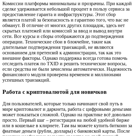
Комиссии платформы минимальны и прозрачны. При каждой
сделке удерживается небольшой процент в пользу сервиса за
предоставление гаранта и инфраструктуры. Этот сбор
является платой за безопасность и гарантию того, что вас не
обманут. В отличие от многих других площадок, здесь нет
скрытых платежей или комиссий за ввод и вывод внутри
сети. Все курсы и сборы отображаются до подтверждения
операции. Технические сбои в блокчейне, такие как
длительные подтверждения транзакций, не являются
основанием для претензий к администрации, так как это
внешние факторы. Однако поддержка всегда готова помочь
отследить платеж по TXID и решить технические вопросы,
если средства не были зачислены автоматически. Надежность
финансового модуля проверена временем и миллионами
успешных транзакций.
Работа с криптовалютой для новичков
Для пользователей, которые только начинают свой путь в
мире криптовалют и даркнета, работа с цифровыми деньгами
может показаться сложной. Однако на практике всё довольно
просто. Первый шаг – регистрация на любой удобной бирже
или в кошельке в клирнете. Там вы можете купить биткоин за
фиатные деньги (рубли, доллары) с банковской карты. После