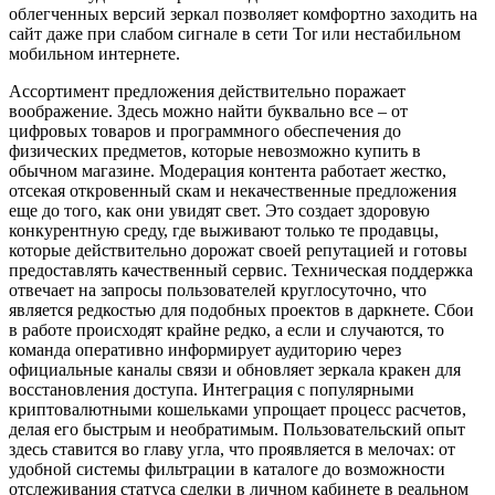
облегченных версий зеркал позволяет комфортно заходить на
сайт даже при слабом сигнале в сети Tor или нестабильном
мобильном интернете.
Ассортимент предложения действительно поражает
воображение. Здесь можно найти буквально все – от
цифровых товаров и программного обеспечения до
физических предметов, которые невозможно купить в
обычном магазине. Модерация контента работает жестко,
отсекая откровенный скам и некачественные предложения
еще до того, как они увидят свет. Это создает здоровую
конкурентную среду, где выживают только те продавцы,
которые действительно дорожат своей репутацией и готовы
предоставлять качественный сервис. Техническая поддержка
отвечает на запросы пользователей круглосуточно, что
является редкостью для подобных проектов в даркнете. Сбои
в работе происходят крайне редко, а если и случаются, то
команда оперативно информирует аудиторию через
официальные каналы связи и обновляет зеркала кракен для
восстановления доступа. Интеграция с популярными
криптовалютными кошельками упрощает процесс расчетов,
делая его быстрым и необратимым. Пользовательский опыт
здесь ставится во главу угла, что проявляется в мелочах: от
удобной системы фильтрации в каталоге до возможности
отслеживания статуса сделки в личном кабинете в реальном