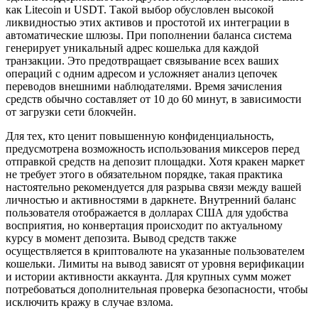
как Litecoin и USDT. Такой выбор обусловлен высокой
ликвидностью этих активов и простотой их интеграции в
автоматические шлюзы. При пополнении баланса система
генерирует уникальный адрес кошелька для каждой
транзакции. Это предотвращает связывание всех ваших
операций с одним адресом и усложняет анализ цепочек
переводов внешними наблюдателями. Время зачисления
средств обычно составляет от 10 до 60 минут, в зависимости
от загрузки сети блокчейн.
Для тех, кто ценит повышенную конфиденциальность,
предусмотрена возможность использования миксеров перед
отправкой средств на депозит площадки. Хотя кракен маркет
не требует этого в обязательном порядке, такая практика
настоятельно рекомендуется для разрыва связи между вашей
личностью и активностями в даркнете. Внутренний баланс
пользователя отображается в долларах США для удобства
восприятия, но конвертация происходит по актуальному
курсу в момент депозита. Вывод средств также
осуществляется в криптовалюте на указанные пользователем
кошельки. Лимиты на вывод зависят от уровня верификации
и истории активности аккаунта. Для крупных сумм может
потребоваться дополнительная проверка безопасности, чтобы
исключить кражу в случае взлома.