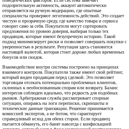
поведенческих факторов. Если система замечает
подозрительную активность, аккаунт автоматически
отправляется на ручную модерацию, где опытные
специалисты проверяют легитимность действий. Это создает
чистую и прозрачную среду, где качество товара и сервиса
говорит само за себя. Покупатели могут сортировать
предложения по уровню доверия, выбирая только тех
продавцов, которые имеют безупречную историю. Такой
подход минимизирует риски и позволяет совершать покупки с
уверенностью в результате. Репутация здесь становится
настоящей валютой, которая стоит дороже любых временных
бонусов или скидок.
Взаимодействие внутри системы построено на принципах
взаимного контроля. Покупатели также имеют свой рейтинг,
который виден продавцам перед сделкой. Это позволяет
торговцам отсекать потенциально проблемных клиентов,
склонных к необоснованным спорам или возврату. Баланс
интересов соблюден идеально, что редкость для подобных
рынков. Арбитражная служба рассматривает спорные
ситуации, опираясь на логи переписки, скриншоты и
технические данные транзакции. Решение принимается
комиссией экспертов, а не ботом, что гарантирует
справедливый исход для обеих сторон. Если продавец
пытается обмануть, его банят навсегда с конфискацией