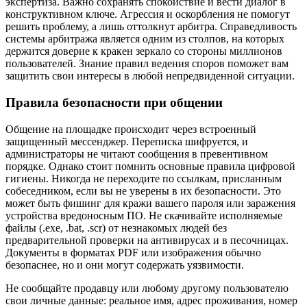
экспертиза. Важно сохранять спокойствие и вести диалог в
конструктивном ключе. Агрессия и оскорбления не помогут
решить проблему, а лишь оттолкнут арбитра. Справедливость
системы арбитража является одним из столпов, на которых
держится доверие к кракен зеркало со стороны миллионов
пользователей. Знание правил ведения споров поможет вам
защитить свои интересы в любой непредвиденной ситуации.
Правила безопасности при общении
Общение на площадке происходит через встроенный
защищенный мессенджер. Переписка шифруется, и
администраторы не читают сообщения в превентивном
порядке. Однако стоит помнить основные правила цифровой
гигиены. Никогда не переходите по ссылкам, присланным
собеседником, если вы не уверены в их безопасности. Это
может быть фишинг для кражи вашего пароля или заражения
устройства вредоносным ПО. Не скачивайте исполняемые
файлы (.exe, .bat, .scr) от незнакомых людей без
предварительной проверки на антивирусах и в песочницах.
Документы в форматах PDF или изображения обычно
безопаснее, но и они могут содержать уязвимости.
Не сообщайте продавцу или любому другому пользователю
свои личные данные: реальное имя, адрес проживания, номер