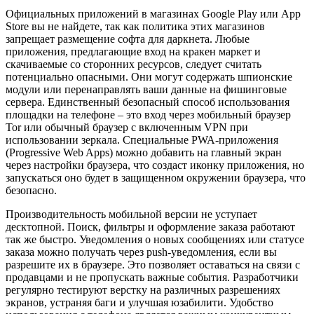
Официальных приложений в магазинах Google Play или App
Store вы не найдете, так как политика этих магазинов
запрещает размещение софта для даркнета. Любые
приложения, предлагающие вход на кракен маркет и
скачиваемые со сторонних ресурсов, следует считать
потенциально опасными. Они могут содержать шпионские
модули или перенаправлять ваши данные на фишинговые
сервера. Единственный безопасный способ использования
площадки на телефоне – это вход через мобильный браузер
Tor или обычный браузер с включенным VPN при
использовании зеркала. Специальные PWA-приложения
(Progressive Web Apps) можно добавить на главный экран
через настройки браузера, что создаст иконку приложения, но
запускаться оно будет в защищенном окружении браузера, что
безопасно.
Производительность мобильной версии не уступает
десктопной. Поиск, фильтры и оформление заказа работают
так же быстро. Уведомления о новых сообщениях или статусе
заказа можно получать через push-уведомления, если вы
разрешите их в браузере. Это позволяет оставаться на связи с
продавцами и не пропускать важные события. Разработчики
регулярно тестируют верстку на различных разрешениях
экранов, устраняя баги и улучшая юзабилити. Удобство