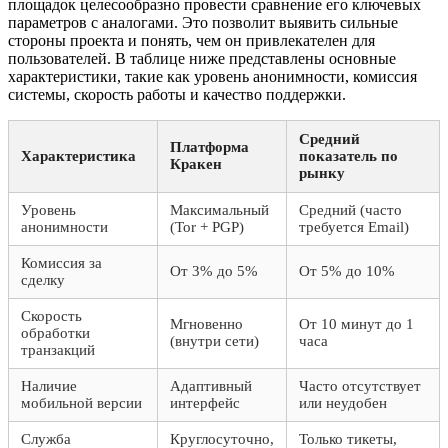
площадок целесообразно провести сравнение его ключевых
параметров с аналогами. Это позволит выявить сильные
стороны проекта и понять, чем он привлекателен для
пользователей. В таблице ниже представлены основные
характеристики, такие как уровень анонимности, комиссия
системы, скорость работы и качество поддержки.
Средний
Платформа
Характеристика
показатель по
Кракен
рынку
Уровень
Максимальный
Средний (часто
анонимности
(Tor + PGP)
требуется Email)
Комиссия за
От 3% до 5%
От 5% до 10%
сделку
Скорость
Мгновенно
От 10 минут до 1
обработки
(внутри сети)
часа
транзакций
Наличие
Адаптивный
Часто отсутствует
мобильной версии
интерфейс
или неудобен
Служба
Круглосуточно,
Только тикеты,