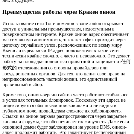
них в будущем.
Преимущества работы через Кракен онион
Использование сети Tor и доменов в зоне .onion открывает
доступ к уникальным преимуществам, недоступным в
поверхностном интернете. Кракен онион адрес обеспечивает
максимальную анонимность, так как трафик проходит через
цепочку случайных узлов, расположенных по всему миру.
Вычислить реальный IP-адрес пользователя в такой сети
технически крайне сложно, а часто и невозможно. Это делает
работу на площадке полностью приватной и защищает от任何
形式的 отслеживания со стороны провайдеров или
государственных органов. Для тех, кто ценит свое право на
неприкосновенность частной жизни, это единственный
правильный выбор.
Кроме того, онион-версии сайтов часто работают стабильнее
в условиях тотальных блокировок. Поскольку эти адреса не
индексируются обычными поисковиками и не видны в
публичном поле, провайдерам сложнее их заблокировать.
Ссылки на онион-зеркала распространяются через закрытые
каналы и форумы, что обеспечивает их живучесть. Даже если
основной домен будет заблокирован на уровне DNS, онион-
адрес продолжит работать. Это гарантирует бесперебойный