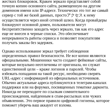
жестких блокировок. Кракен зеркало представляет собой
точную копию основного сайта, размещенную на другом
доменном имени или IP-адресе. Технически это тот же самый
сервер с той же базой данных, простоアクセス к нему
осуществляется через иной сетевой шлюз. Когда провайдеры
блокируют основной домен, пользователи могут
беспрепятственно заходить через зеркало, так как его адрес
еще не внесен в черные списки. Это обеспечивает
непрерывность работы сервиса и позволяет покупателям
получать заказы без задержек.
Однако использование зеркал требует соблюдения
определенных правил безопасности. Не все копии являются
официальными. Мошенники часто создают фейковые сайты,
которые визуально неотличимы от оригинала, но служат
единственной цели – краже логинов и паролей. Чтобы
избежать попадания на такой ресурс, необходимо сверять
URL-адрес с информацией из официальных источников.
Обычно актуальные адреса публикуются в телеграм-каналах
поддержки или на форумах, посвященных тематике даркнета.
Никогда не переходите по ссылкам сомнительного
происхождения, найденным в спам-рассылках или чужих
объявлениях. Это первое правило цифровой гигиены, которое
поможет уберечь ваш аккаунт от взлома.