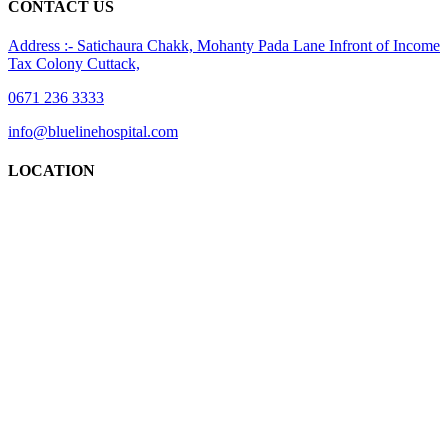
CONTACT US
Address :- Satichaura Chakk, Mohanty Pada Lane Infront of Income
Tax Colony Cuttack,
0671 236 3333
info@bluelinehospital.com
LOCATION